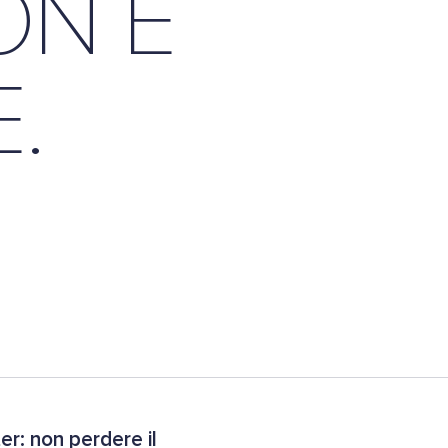
ON È
.
r: non perdere il