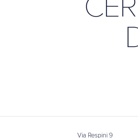
CER
Via Respini 9