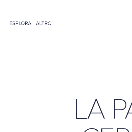
ESPLORA
ALTRO
RISTORANTE
TAKE AWAY
SUSHI & NATURAL
SHOP
EVENTI & CATERING
DE
FR
EN
CARTA MENU
LA P