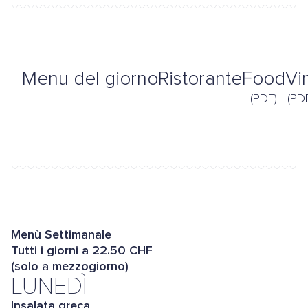
Menu del giorno
Ristorante
Food
Vi
(PDF)
(PD
Menù Settimanale
Tutti i giorni a 22.50 CHF
(solo a mezzogiorno)
LUNEDÌ
Insalata greca