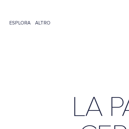
ESPLORA
ALTRO
RISTORANTE
TAKE AWAY
SUSHI & NATURAL
SHOP
EVENTI & CATERING
DE
FR
EN
CARTA MENU
LA P