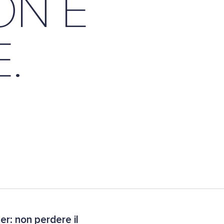
ON È
.
r: non perdere il