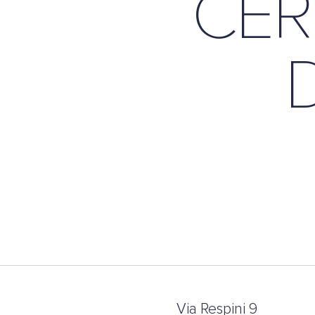
CER
Via Respini 9